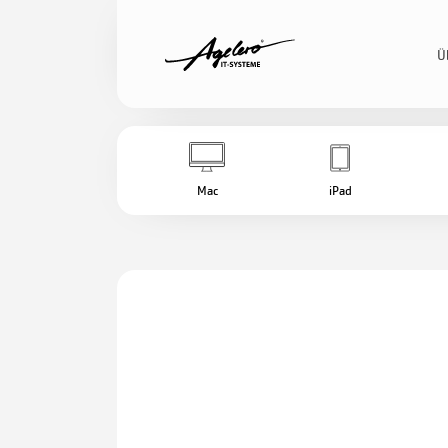
Ü
Mac
iPad