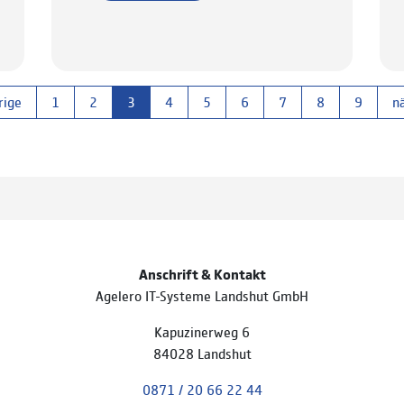
rige
1
2
3
4
5
6
7
8
9
n
Anschrift & Kontakt
Agelero IT-Systeme Landshut GmbH
Kapuzinerweg 6
84028 Landshut
0871 / 20 66 22 44