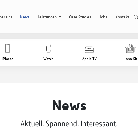
ber uns
News
Leistungen
Case Studies
Jobs
Kontakt
iPhone
Watch
Apple TV
HomeKit
News
Aktuell. Spannend. Interessant.