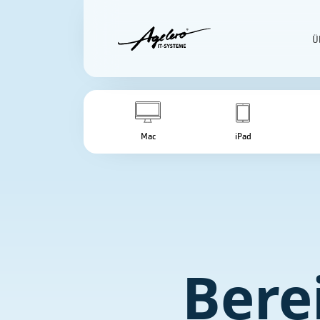
Ü
Mac
iPad