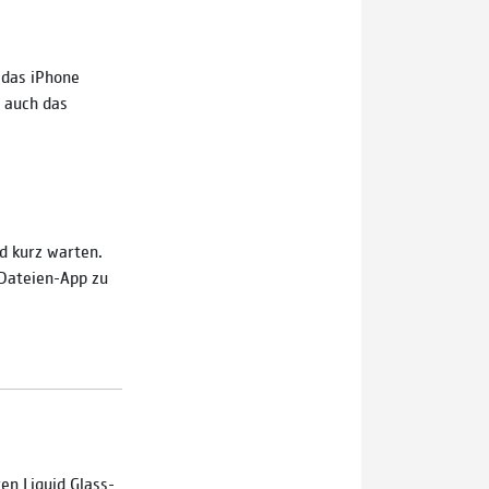
 das iPhone
r auch das
d kurz warten.
 Dateien-App zu
en Liquid Glass-