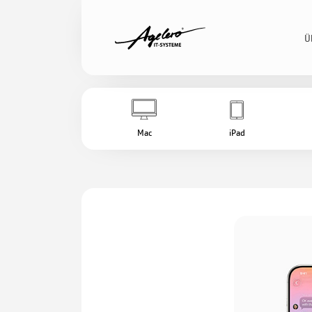
Ü
Mac
iPad