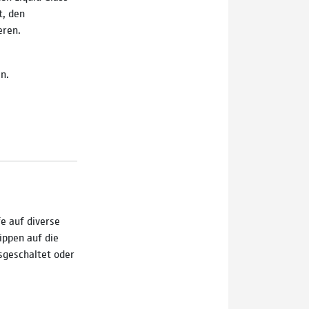
t, den
eren.
n.
fe auf diverse
ippen auf die
sgeschaltet oder