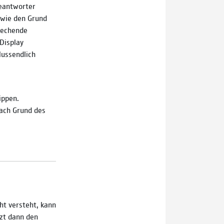
eantworter
owie den Grund
prechende
Display
lussendlich
ippen.
ach Grund des
ht versteht, kann
tzt dann den