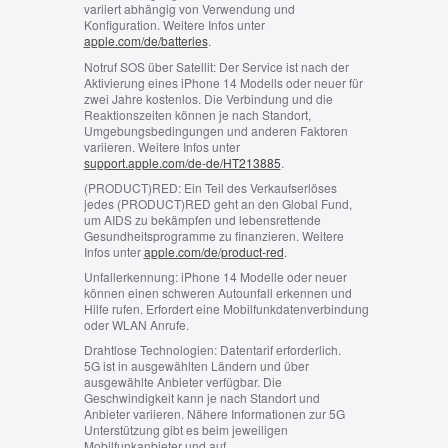
variiert abhängig von Verwendung und
Konfiguration. Weitere Infos unter
apple.com/de/batteries
.
Notruf SOS über Satellit:
Der Service ist nach der
Aktivierung eines iPhone 14 Modells oder neuer für
zwei Jahre kostenlos. Die Verbindung und die
Reaktionszeiten können je nach Standort,
Umgebungsbedingungen und anderen Faktoren
variieren. Weitere Infos unter
support.apple.com/de-de/HT213885
.
(PRODUCT)RED:
Ein Teil des Verkaufserlöses
jedes (PRODUCT)RED geht an den Global Fund,
um AIDS zu bekämpfen und lebensrettende
Gesundheitsprogramme zu finanzieren. Weitere
Infos unter
apple.com/de/product-red
.
Unfallerkennung:
iPhone 14 Modelle oder neuer
können einen schweren Autounfall erkennen und
Hilfe rufen. Erfordert eine Mobilfunkdatenverbindung
oder WLAN Anrufe.
Drahtlose Technologien:
Datentarif erforderlich.
5G ist in ausgewählten Ländern und über
ausgewählte Anbieter verfügbar. Die
Geschwindigkeit kann je nach Standort und
Anbieter variieren. Nähere Informationen zur 5G
Unterstützung gibt es beim jeweiligen
Mobilfunkanbieter und auf