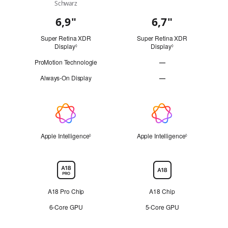
Schwarz
6,9"
6,7"
Display
Super Retina XDR
Super Retina XDR
Display
Siehe rechtliche Hinweise
Display
Siehe rechtliche Hi
◊
◊
ProMotion Technologie
—
ProMotion
Always‑On Display
—
Technologie
Always‑On
nicht
Display
zutreffend
nicht
Apple
zutreffend
Intelligence
Apple Intelligence
Siehe rechtliche Hinweise
Apple Intelligence
Siehe rechtlic
◊
◊
Chip
A18 Pro Chip
A18 Chip
6‑Core GPU
5‑Core GPU