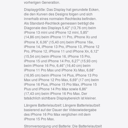
vorherigen Generation.
Displaygröße:
Das Display hat gerundete Ecken,
die den Kurven des Designs folgen und sich
innerhalb eines normalen Rechtecks befinden.
Als Standard-Rechteck gemessen beträgt die
Diagonale des Displays 5,42" (13,76 cm) beim
iPhone 13 mini und iPhone 12 mini, 5,85"
(14,86 cm) beim iPhone 11 Pro, iPhone X
und
S
iPhone X, 6,06" (15,40 cm) beim iPhone 16e,
iPhone 14, iPhone 13 Pro, iPhone 13, iPhone 12
Pro, iPhone 12, iPhone 11 und iPhone X
, 6,12"
R
(15,54 cm) beim iPhone 16, iPhone 15 Pro,
iPhone 15 und iPhone 14 Pro, 6,27" (15,93 cm)
beim iPhone 16 Pro, 6,46" (16,40 cm) beim
iPhone 11 Pro Max und iPhone X
Max, 6,68"
S
(16,95 cm) beim iPhone 14 Plus, iPhone 13 Pro
Max und iPhone 12 Pro Max, 6,69" (17 cm) beim
iPhone 16 Plus, iPhone 15 Pro Max, iPhone 15
Plus und iPhone 14 Pro Max sowie 6,86"
(17,43 cm) beim iPhone 16 Pro Max. Der
tatsächlich sichtbare Displaybereich ist kleiner.
Längere Batterielaufzeit:
Längere Batterielaufzeit
basierend auf der Dauer der Videowiedergabe
des iPhone 16 Pro Max verglichen mit dem
iPhone 15 Pro Max.
Stromversorgung und Batterie:
Die Batterielaufzeit