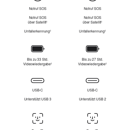
Notruf SOS
Notruf SOS
Notruf SOS
Notruf SOS
über Satellit
Siehe rechtliche Hinweise
über Satellit
Siehe rechtliche 
◊
◊
Unfallerkennung
Siehe rechtliche Hinweise
Unfallerkennung
Siehe rechtlic
◊
◊
Batterie
Bis zu 33 Std.
Bis zu 27 Std.
Videowiedergabe
Siehe rechtliche Hinweise
Videowiedergabe
Siehe rechtlic
◊
◊
Konnektivität
USB‑C
USB‑C
Unterstützt USB 3
Unterstützt USB 2
Face
ID/Touch
ID